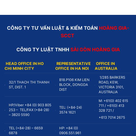
CÔNG TY TƯ VẤN LUẬT & KIỂM TOÁN
HOÀNG GIA-
SCCT
CÔNG TY LUẬT TNHH
SÀI GÒN HOÀNG GIA
HEAD OFFICE IN HO
REPRESENTATIVE
OFFICE IN
CHI MINH CITY
OFFICE IN HA NOI
AUSTRALIA
1/285 BARKERS
B18.P106 KIM LIEN
32/1 THACH THI THANH
ROAD, KEW,
BLOCK, DONGDA
ST, DIST. 1
VICTORIA 3101,
DIST
AUSTRALIA
M: +61(0) 402 615
HP/Viber +84 (0) 903 805
711 / +61(0) 413
TEL: (+84-24)
253 – TEL/FAX (+84-28)
328 721 /
3574 1621
– 3820 5590
+613 7014 2675
TEL (+84-28) – 6659
HP: +84 (0)
6878
0906.551.961