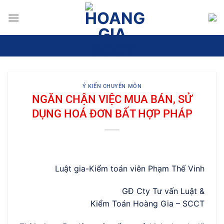
Bỏ
qua
nội
dung
Ý KIẾN CHUYÊN MÔN
NGĂN CHẬN VIỆC MUA BÁN, SỬ
DỤNG HOÁ ĐƠN BẤT HỢP PHÁP
Luật gia-Kiểm toán viên Phạm Thế Vinh
GĐ Cty Tư vấn Luật &
Kiểm Toán Hoàng Gia – SCCT