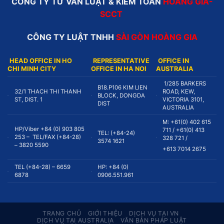
CÔNG TY TƯ VẤN LUẬT & KIỂM TOÁN
HOÀNG GIA-
SCCT
CÔNG TY LUẬT TNHH
SÀI GÒN HOÀNG GIA
HEAD OFFICE IN HO
REPRESENTATIVE
OFFICE IN
CHI MINH CITY
OFFICE IN HA NOI
AUSTRALIA
1/285 BARKERS
B18.P106 KIM LIEN
32/1 THACH THI THANH
ROAD, KEW,
BLOCK, DONGDA
ST, DIST. 1
VICTORIA 3101,
DIST
AUSTRALIA
M: +61(0) 402 615
HP/Viber +84 (0) 903 805
711 / +61(0) 413
TEL: (+84-24)
253 – TEL/FAX (+84-28)
328 721 /
3574 1621
– 3820 5590
+613 7014 2675
TEL (+84-28) – 6659
HP: +84 (0)
6878
0906.551.961
TRANG CHỦ
GIỚI THIỆU
DỊCH VỤ TẠI VN
DỊCH VỤ TẠI AUSTRALIA
VĂN BẢN PHÁP LUẬT