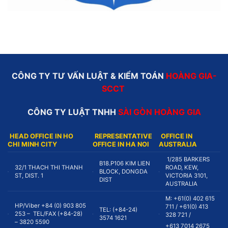
CÔNG TY TƯ VẤN LUẬT & KIỂM TOÁN
HOÀNG GIA-
SCCT
CÔNG TY LUẬT TNHH
SÀI GÒN HOÀNG GIA
HEAD OFFICE IN HO
REPRESENTATIVE
OFFICE IN
CHI MINH CITY
OFFICE IN HA NOI
AUSTRALIA
1/285 BARKERS
B18.P106 KIM LIEN
32/1 THACH THI THANH
ROAD, KEW,
BLOCK, DONGDA
ST, DIST. 1
VICTORIA 3101,
DIST
AUSTRALIA
M: +61(0) 402 615
HP/Viber +84 (0) 903 805
711 / +61(0) 413
TEL: (+84-24)
253 – TEL/FAX (+84-28)
328 721 /
3574 1621
– 3820 5590
+613 7014 2675