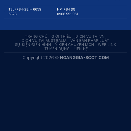
TEL (+84-28) – 6659
HP: +84 (0)
6878
0906.551.961
TRANG CHỦ
GIỚI THIỆU
DỊCH VỤ TẠI VN
DỊCH VỤ TẠI AUSTRALIA
VĂN BẢN PHÁP LUẬT
SỰ KIỆN ĐIỂN HÌNH
Ý KIẾN CHUYÊN MÔN
WEB LINK
TUYỂN DỤNG
LIÊN HỆ
Copyright 2026 ©
HOANGGIA-SCCT.COM