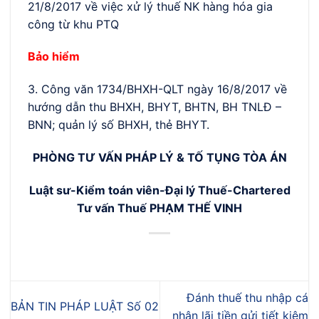
21/8/2017 về việc xử lý thuế NK hàng hóa gia
công từ khu PTQ
Bảo hiểm
3. Công văn 1734/BHXH-QLT ngày 16/8/2017 về
hướng dẫn thu BHXH, BHYT, BHTN, BH TNLĐ –
BNN; quản lý số BHXH, thẻ BHYT.
PHÒNG TƯ VẤN PHÁP LÝ & TỐ TỤNG TÒA ÁN
Luật sư-Kiểm toán viên-Đại lý Thuế-Chartered
Tư vấn Thuế PHẠM THẾ VINH
Đánh thuế thu nhập cá
BẢN TIN PHÁP LUẬT Số 02
nhân lãi tiền gửi tiết kiệm