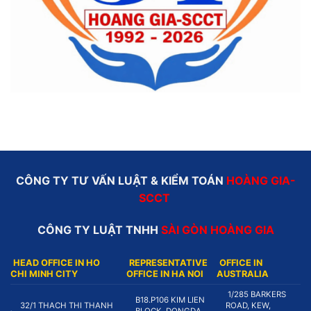
CÔNG TY TƯ VẤN LUẬT & KIỂM TOÁN
HOÀNG GIA-
SCCT
CÔNG TY LUẬT TNHH
SÀI GÒN HOÀNG GIA
HEAD OFFICE IN HO
REPRESENTATIVE
OFFICE IN
CHI MINH CITY
OFFICE IN HA NOI
AUSTRALIA
1/285 BARKERS
B18.P106 KIM LIEN
32/1 THACH THI THANH
ROAD, KEW,
BLOCK, DONGDA