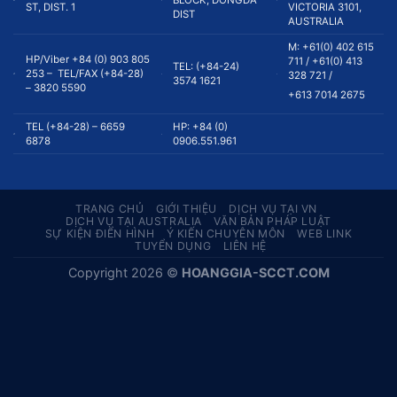
ST, DIST. 1
VICTORIA 3101,
DIST
AUSTRALIA
M: +61(0) 402 615
HP/Viber +84 (0) 903 805
711 / +61(0) 413
TEL: (+84-24)
253 – TEL/FAX (+84-28)
328 721 /
3574 1621
– 3820 5590
+613 7014 2675
TEL (+84-28) – 6659
HP: +84 (0)
6878
0906.551.961
TRANG CHỦ
GIỚI THIỆU
DỊCH VỤ TẠI VN
DỊCH VỤ TẠI AUSTRALIA
VĂN BẢN PHÁP LUẬT
SỰ KIỆN ĐIỂN HÌNH
Ý KIẾN CHUYÊN MÔN
WEB LINK
TUYỂN DỤNG
LIÊN HỆ
Copyright 2026 ©
HOANGGIA-SCCT.COM