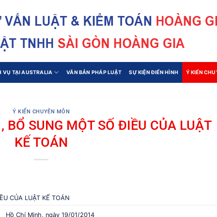
H VỤ TẠI AUSTRALIA
VĂN BẢN PHÁP LUẬT
SỰ KIỆN ĐIỂN HÌNH
Ý KIẾN CH
Ý KIẾN CHUYÊN MÔN
 , BỔ SUNG MỘT SỐ ĐIỀU CỦA LUẬT
KẾ TOÁN
IỀU CỦA LUẬT KẾ TOÁN
Chí Minh, ngày 19/01/2014