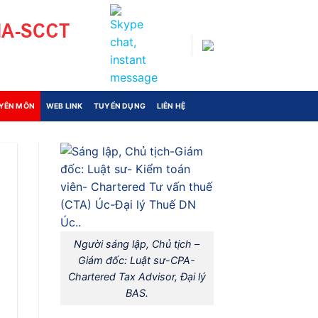
UYÊN MÔN
WEB LINK
TUYỂN DỤNG
LIÊN HỆ
Người sáng lập, Chủ tịch –
Giám đốc: Luật sư-CPA-
Chartered Tax Advisor, Đại lý
BAS.