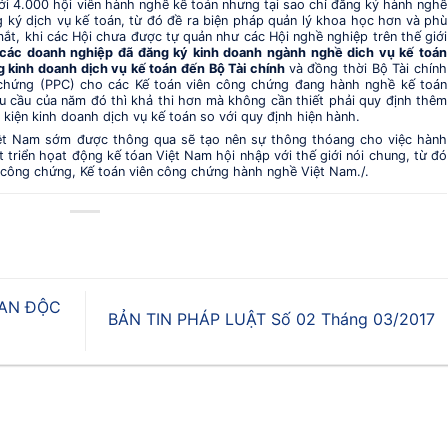
với 4.000 hội viên hành nghề kế toán nhưng tại sao chỉ đăng ký hành nghề
 ký dịch vụ kế toán, từ đó đề ra biện pháp quản lý khoa học hơn và phù
mắt, khi các Hội chưa được tự quản như các Hội nghề nghiệp trên thế giới
các doanh nghiệp đã đăng ký kinh doanh ngành nghề dich vụ kế toán
 kinh doanh dịch vụ kế toán đến Bộ Tài chính
và đồng thời Bộ Tài chính
chứng (PPC) cho các Kế toán viên công chứng đang hành nghề kế toán
u cầu của năm đó thì khả thi hơn mà không cần thiết phải quy định thêm
kiện kinh doanh dịch vụ kế toán so với quy định hiện hành.
iệt Nam sớm được thông qua sẽ tạo nên sự thông thóang cho việc hành
t triển họat động kế tóan Việt Nam hội nhập với thế giới nói chung, từ đó
n công chứng, Kế toán viên công chứng hành nghề Việt Nam./.
ÓAN ĐỘC
BẢN TIN PHÁP LUẬT Số 02 Tháng 03/2017