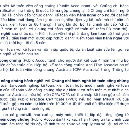
 biệt Kế toán viên công chứng (Public Accountant) với Chứng chỉ hành
rtificate) như thông lệ quốc tế mà gộp chung lại là Chứng chỉ hành nghề
c Bộ Tài chính cấp “chức danh” Kế toán viên
hành nghề
cho người đạt kết
iều kiện phải đang làm tại doanh nghiệp dịch vụ kế toán mà chỉ cần có
 toán, kiểm toán từ 60 tháng). Trong khi đó, Bộ Tài chính chỉ cấp “chức
 7 môn thi (nếu có Chứng chỉ hành nghề kế toán thì thêm 03 môn thi).
 nghề
sau chức danh Kiểm toán viên thì phải đang làm toàn bộ thời gian
 nhiều điều kiện mới được cấp “chức danh” Kiểm toán viên
hành nghề
với
 có thời hạn tối đa 5 năm.
ểm toán với kế toán và hội nhập quốc tế, dự án Luật cần sửa tên gọi và
 nghề kế toán như sau:
công chứng
(Public Accountant) cho người đạt kết quả 4 môn thi như Bộ
 viên chính thức của Hiệp hội kế toán công chứng Anh (The Association of
p hội kế toán viên công chứng Australia (CPA Australia) trong Thông tư
n
công chứng
hành nghề
với
Chứng chỉ hành nghề kế toán công chứng
 toán tại doanh nghiệp kế toán, kiểm toán hoặc muốn hành nghề kế toán
 của Kế toán viên công chứng này dự kiến vượt trên một mức nhất định
hạn tại Australia, nếu hội viên CPA/FCPA có thu nhập kế toán gộp cả năm
ược cấp Public Practice Certificate (PPC); nếu hội viên MIPA/FIPA của
kế toán gộp cả năm dự kiến trên 10.000 AUD thì phải đủ điều kiện để được
ó giá trị từng năm hành nghề,
p nhỏ có goodwill, nhà xưởng, máy móc, thiết bị lắp đặt tổng cộng từ
viên
công chứng
(Public Accountant) ký xác nhận thông tin tài chính của
m làm tăng độ tin cậy về tính trung thực và hợp lý của số liệu tài chính