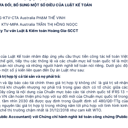
I, BỔ SUNG MỘT SỐ ĐIỀU CỦA LUẬT KẾ TOÁN
-CTA Australia PHẠM THẾ VINH
IPA Australia TRẦN THỊ HỒNG NGỌC
ấn Luật & Kiểm toán Hoàng Gia-SCCT
 của Luật Kế toán nhằm đáp ứng yêu cầu thực tiễn công tác kế toán Việt
thế giới, tiếp thu các thông lệ và các chuẩn mực kế toán quốc tế là một
toán nói chung và những người hành nghề kế toán nói riêng. Dưới góc độ
p một số ý kiến liên quan đến Dự án Luật như sau:
rị hợp lý cả tài sản và nợ phải trả:
và lập báo cáo tài chính theo giá trị hợp lý không chỉ là giá trị sẽ nhận
 trả khi chuyển nhượng nợ phải trả trong giao dịch có tổ chức giữa các
Đây cũng là nội dung của Chuẩn mực báo cáo tài chính quốc tế IFRS 13 –
n VN cần hoàn thiện phù hợp với sự đổi mới của Chuẩn mực quốc tế trong
, tầm nhìn 2030 đã được quy định trong Quyết định số 480/QĐ-TTg của
nguyên tắc giá trị hợp lý trong những năm tới phù hợp với tình hình kinh
 chế thị trường chậm nhất là 31/12/2018 như cam kết WTO.
ublic Accountant) với Chứng chỉ hành nghề kế toán công chứng (Public