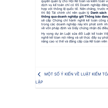
quyền quản lý cho Hội Kế toán và kiểm toán 
dịch vụ kế toán chỉ có 65 Doanh nghiệp đăng
hợp với thông lệ quốc tế. Nên chăng, trước 
thì Bộ Tài chính chỉ nên quản lý
Danh sách 
thông qua doanh nghiệp gởi Thông báo đang
sẽ cấp Chứng chỉ hành nghề kế toán công 
trong các doanh nghiệp này khi phát sinh nh
về vốn pháp định và Giấy chứng nhận đủ điều 
Hy vọng dự án Luật sửa đổi Luật kế toán V
nghề kế tóan nói riêng và sẽ thúc đẩy sự phá
nâng cao vị thế và đẳng cấp của Kế toán viê
MỘT SỐ Ý KIẾN VỀ LUẬT KIỂM T
LẬP