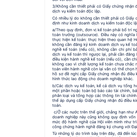
3/Không cần thiết phải có Giấy chứng nhận đ
dịch vụ kiểm toán độc lập.
Có nhiều lý do không cần thiết phải có Giấy
định như kinh doanh dịch vụ kiểm toán độc lập
a/Theo quy định, đơn vị kế toán phải bố trí 
toán trưởng (outsource). Điều này có nghĩa
thực hiện kế toán: thực hiện theo quan hệ H
không cần đăng ký kinh doanh dịch vụ kế to
nghề kế toán (nếu có), không cần chi phí 
dịch vụ kế toán thì ngược lại, phải cần đăn
điều kiện hành nghề kế toán (nếu có), cần c
không cao vì chất lượng kế toán chưa chắc n
toán viên hành nghề còn lại vẫn có thể chọn
hồ sơ đề nghị cấp Giấy chứng nhận đủ điều k
hình thức lao động cho doanh nghiệp khác.
b/Các dịch vụ kế toán, kể cả dịch vụ tổng 
một phần hoặc toàn bộ báo cáo tài chính, bá
phân loại và tổng hợp các thông tin tài chí
thể áp dụng cấp Giấy chứng nhận đủ điều ki
toán.
c/Ở các nước trên thế giới, chẳng hạn như 
doanh nghiệp này cũng không quy định vốn 
mức độ hành nghề của Hội viên mình như trì
công chứng hành nghề đăng ký chung với Đại l
Từ những lý do trình bày trên đây, đã đến lú