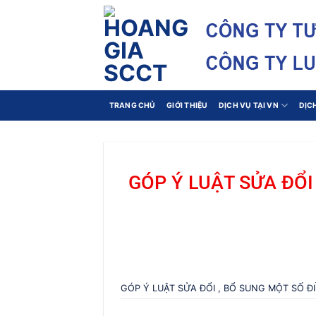
Bỏ
qua
nội
dung
TRANG CHỦ
GIỚI THIỆU
DỊCH VỤ TẠI VN
DỊC
GÓP Ý LUẬT SỬA ĐỔI
GÓP Ý LUẬT SỬA ĐỔI , BỔ SUNG MỘT SỐ Đ
Hồ 