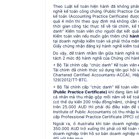
Theo Luật kế toán hiện hành đã không phân
nghề kế toán công chứng (Public Practice Ce
kế toán (Accounting Practice Cerificate) đượ
quả 4 môn thi theo quy định mà không cần đ
thời gian công tác thực tế về tài chính, kế
danh” Kiểm toán viên cho người đạt kết quả
Kiểm toán viên nếu muốn gắn thêm chữ
hành
tại doanh nghiệp kiểm toán và phải thỏa mãn
Giấy chứng nhận đăng ký hành nghề kiểm toán
Do vậy, để tránh nhầm lẫn giữa hành nghề ki
tách 2 mức độ hành nghề của Chứng chỉ hành
+ Bộ Tài chính cấp “chức danh” Kế toán viên
Tài chính đã chính thức sử dụng tên gọi hội
Chartered Certified Accountants-ACCA), Hiệ
129/2012/TT-BTC.
+ Bộ Tài chính cấp “chức danh” Kế toán viê
(Public Practice Certificate)
khi đang làm kế
cá nhân mà thu nhập gộp mỗi năm về kế toán
(có thể dự kiến 200 triệu đồng/năm), chẳng 
trên 25.000 AUD thì phải đủ điều kiện để đ
Institute of Public Accountants có thu nhập 
cấp Professional Practice Certificate (PPC) c
Ngoài ra, ở Australia khi bán doanh nghiệ
350.000 AUD trở xuống thì phải có Kế toán 
doanh nghiệp trên hồ sơ bán doanh nghiệp nhằ
đối với bên mua.