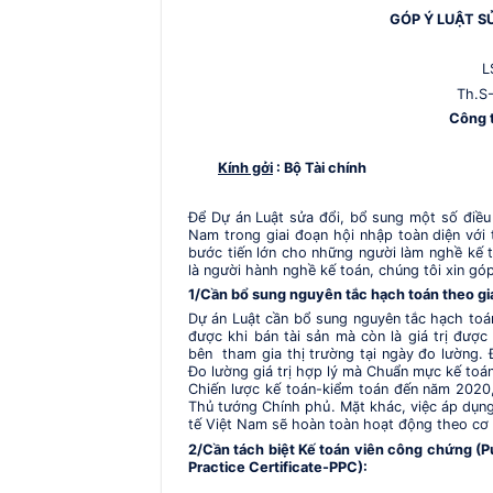
GÓP Ý LUẬT SỬA ĐỔ
LS-KTV
Th.S- KTV-M
Công ty Tư v
Kính gởi
: Bộ Tài chính
Để Dự án Luật sửa đổi, bổ sung một số điều
Nam trong giai đoạn hội nhập toàn diện với 
bước tiến lớn cho những người làm nghề kế 
là người hành nghề kế toán, chúng tôi xin gó
1/Cần bổ sung nguyên tắc hạch toán theo giá t
Dự án Luật cần bổ sung nguyên tắc hạch toán 
được khi bán tài sản mà còn là giá trị được
bên tham gia thị trường tại ngày đo lường. 
Đo lường giá trị hợp lý mà Chuẩn mực kế toá
Chiến lược kế toán-kiểm toán đến năm 2020
Thủ tướng Chính phủ. Mặt khác, việc áp dụng 
tế Việt Nam sẽ hoàn toàn hoạt động theo cơ
2/Cần tách biệt Kế toán viên công chứng (P
Practice Certificate-PPC):