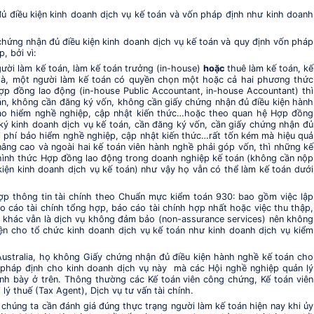
ủ điều kiện kinh doanh dịch vụ kế toán và vốn pháp định như kinh doanh
 chứng nhận đủ điều kiện kinh doanh dịch vụ kế toán và quy định vốn pháp
, bởi vì:
người làm kế toán, làm kế toán trưởng (in-house)
hoặc
thuê làm kế toán, kế
 là, một người làm kế toán có quyền chọn một hoặc cả hai phương thức
ợp đồng lao động (in-house Public Accountant, in-house Accountant) thì
án, không cần đăng ký vốn, không cần giấy chứng nhận đủ điều kiện hành
bảo hiểm nghề nghiệp, cập nhật kiến thức…hoặc theo quan hệ Hợp đồng
g ký kinh doanh dịch vụ kế toán, cần đăng ký vốn, cần giấy chứng nhận đủ
hi phí bảo hiểm nghề nghiệp, cập nhật kiến thức…rất tốn kém mà hiệu quả
âng cao và ngoài hai kế toán viên hành nghề phải góp vốn, thì những kế
 hình thức Hợp đồng lao động trong doanh nghiệp kế toán (không cần nộp
iện kinh doanh dịch vụ kế toán) như vậy họ vẫn có thể làm kế toán dưới
hợp thông tin tài chính theo Chuẩn mực kiểm toán 930: bao gồm việc lập
o cáo tài chính tổng hợp, báo cáo tài chính hợp nhất hoặc việc thu thập,
nh khác vẫn là dịch vụ không đảm bảo (non-assurance services) nên không
ện cho tổ chức kinh doanh dịch vụ kế toán như kinh doanh dịch vụ kiểm
Australia, họ không Giấy chứng nhận đủ điều kiện hành nghề kế toán cho
pháp định cho kinh doanh dịch vụ này mà các Hội nghề nghiệp quản lý
nh bày ở trên. Thông thường các Kế toán viên công chứng, Kế toán viên
ý thuế (Tax Agent), Dịch vụ tư vấn tài chính.
c chúng ta cần đánh giá đúng thực trạng người làm kế toán hiện nay khi ủy